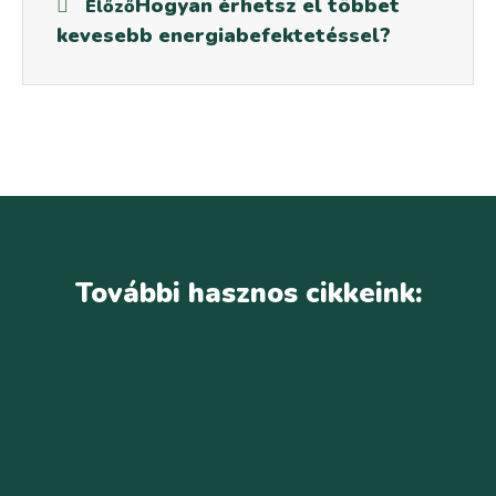
Hogyan érhetsz el többet
Előző
kevesebb energiabefektetéssel?
További hasznos cikkeink: