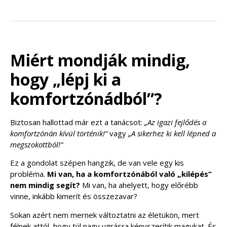
Miért mondják mindig,
hogy „lépj ki a
komfortzónádból”?
Biztosan hallottad már ezt a tanácsot:
„Az igazi fejlődés a
komfortzónán kívül történik!”
vagy
„A sikerhez ki kell lépned a
megszokottból!”
Ez a gondolat szépen hangzik, de van vele egy kis
probléma.
Mi van, ha a komfortzónából való „kilépés”
nem mindig segít?
Mi van, ha ahelyett, hogy előrébb
vinne, inkább kimerít és összezavar?
Sokan azért nem mernek változtatni az életükön, mert
félnek attól, hogy túl nagy ugrásra kényszerítik magukat. És