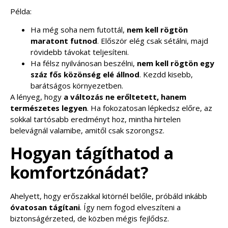
Példa:
Ha még soha nem futottál,
nem kell rögtön
maratont futnod
. Először elég csak sétálni, majd
rövidebb távokat teljesíteni.
Ha félsz nyilvánosan beszélni,
nem kell rögtön egy
száz fős közönség elé állnod
. Kezdd kisebb,
barátságos környezetben.
A lényeg, hogy
a változás ne erőltetett, hanem
természetes legyen
. Ha fokozatosan lépkedsz előre, az
sokkal tartósabb eredményt hoz, mintha hirtelen
belevágnál valamibe, amitől csak szorongsz.
Hogyan tágíthatod a
komfortzónádat?
Ahelyett, hogy erőszakkal kitörnél belőle, próbáld inkább
óvatosan tágítani
. Így nem fogod elveszíteni a
biztonságérzeted, de közben mégis fejlődsz.