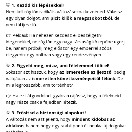
💡
1. Kezdd kis lépésekkel!
Nem kell rögtön radikális változásokba kezdened. Válassz
egy olyan dolgot, ami
picit kilök a megszokottból
, de
nem túl ijesztő.
👉 Például: Ha nehezen kezdesz el beszélgetni
idegenekkel, ne rögtön egy nagy társaság közepébe ugorj
be, hanem próbálj meg először egy emberrel szóba
elegyedni egy boltban vagy egy rendezvényen.
💡
2. Figyeld meg, mi az, ami félelemmel tölt el!
Sokszor azt hisszük, hogy
az ismeretlen az ijesztő
, pedig
valójában az
ismeretlen következményeitől félünk
. De
mi a legrosszabb, ami történhet?
👉 Ha ezt átgondolod, gyakran rájössz, hogy a félelmeid
nagy része csak a fejedben létezik.
💡
3. Erősítsd a biztonsági alapokat!
A változás nem azt jelenti, hogy
mindent kidobsz az
ablakon
, hanem hogy egy stabil pontról indulva új dolgokat