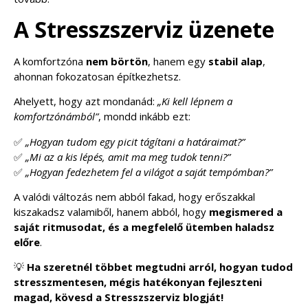
A Stresszszerviz üzenete
A komfortzóna
nem börtön
, hanem egy
stabil alap
,
ahonnan fokozatosan építkezhetsz.
Ahelyett, hogy azt mondanád:
„Ki kell lépnem a
komfortzónámból”
, mondd inkább ezt:
✅
„Hogyan tudom egy picit tágítani a határaimat?”
✅
„Mi az a kis lépés, amit ma meg tudok tenni?”
✅
„Hogyan fedezhetem fel a világot a saját tempómban?”
A valódi változás nem abból fakad, hogy erőszakkal
kiszakadsz valamiből, hanem abból, hogy
megismered a
saját ritmusodat, és a megfelelő ütemben haladsz
előre
.
💡
Ha szeretnél többet megtudni arról, hogyan tudod
stresszmentesen, mégis hatékonyan fejleszteni
magad, kövesd a Stresszszerviz blogját!