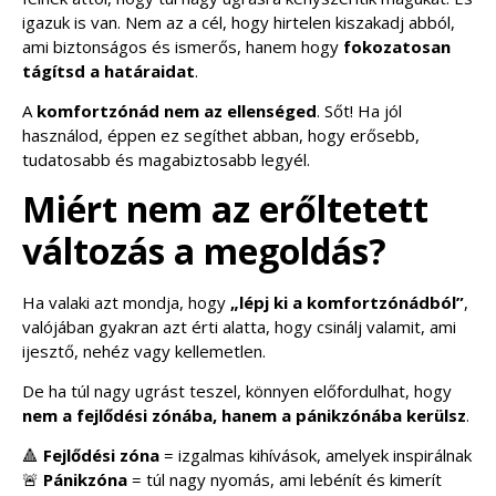
igazuk is van. Nem az a cél, hogy hirtelen kiszakadj abból,
ami biztonságos és ismerős, hanem hogy
fokozatosan
tágítsd a határaidat
.
A
komfortzónád nem az ellenséged
. Sőt! Ha jól
használod, éppen ez segíthet abban, hogy erősebb,
tudatosabb és magabiztosabb legyél.
Miért nem az erőltetett
változás a megoldás?
Ha valaki azt mondja, hogy
„lépj ki a komfortzónádból”
,
valójában gyakran azt érti alatta, hogy csinálj valamit, ami
ijesztő, nehéz vagy kellemetlen.
De ha túl nagy ugrást teszel, könnyen előfordulhat, hogy
nem a fejlődési zónába, hanem a pánikzónába kerülsz
.
🔺
Fejlődési zóna
= izgalmas kihívások, amelyek inspirálnak
🚨
Pánikzóna
= túl nagy nyomás, ami lebénít és kimerít