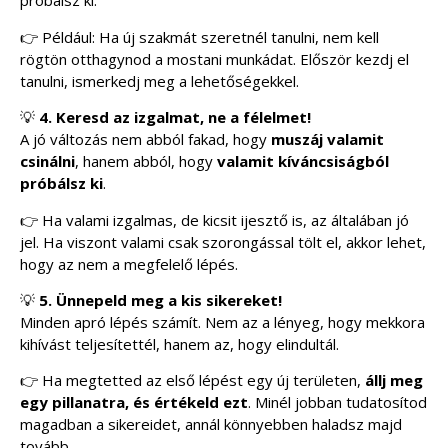
próbálsz ki.
👉 Például: Ha új szakmát szeretnél tanulni, nem kell
rögtön otthagynod a mostani munkádat. Először kezdj el
tanulni, ismerkedj meg a lehetőségekkel.
💡
4. Keresd az izgalmat, ne a félelmet!
A jó változás nem abból fakad, hogy
muszáj valamit
csinálni
, hanem abból, hogy
valamit kíváncsiságból
próbálsz ki
.
👉 Ha valami izgalmas, de kicsit ijesztő is, az általában jó
jel. Ha viszont valami csak szorongással tölt el, akkor lehet,
hogy az nem a megfelelő lépés.
💡
5. Ünnepeld meg a kis sikereket!
Minden apró lépés számít. Nem az a lényeg, hogy mekkora
kihívást teljesítettél, hanem az, hogy elindultál.
👉 Ha megtetted az első lépést egy új területen,
állj meg
egy pillanatra, és értékeld ezt
. Minél jobban tudatosítod
magadban a sikereidet, annál könnyebben haladsz majd
tovább.