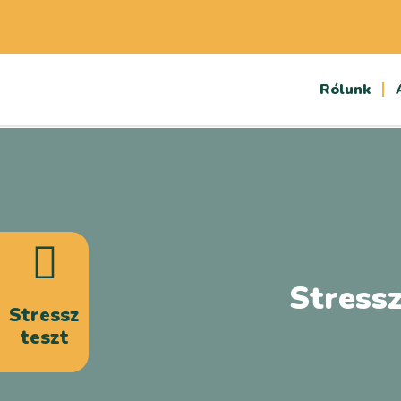
Rólunk
Stressz
Stressz
teszt