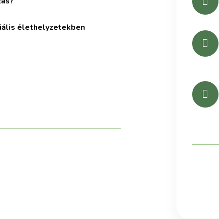
zás?
iális élethelyzetekben