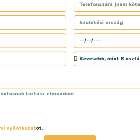
i nyilatkozat
ot.