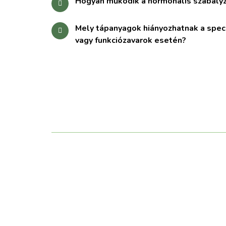
Hogyan működik a hormonális szabály
Mely tápanyagok hiányozhatnak a spec
vagy funkciózavarok esetén?