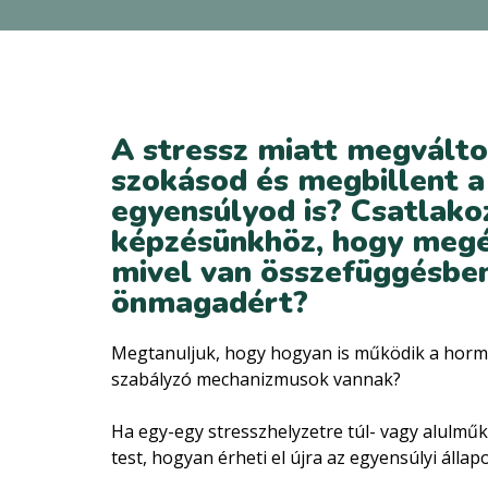
A stressz miatt megválto
szokásod és megbillent a
egyensúlyod is? Csatlakoz
képzésünkhöz, hogy megé
mivel van összefüggésben
önmagadért?
Megtanuljuk, hogy hogyan is működik a horm
szabályzó mechanizmusok vannak?
Ha egy-egy stresszhelyzetre túl- vagy alulműk
test, hogyan érheti el újra az egyensúlyi állap