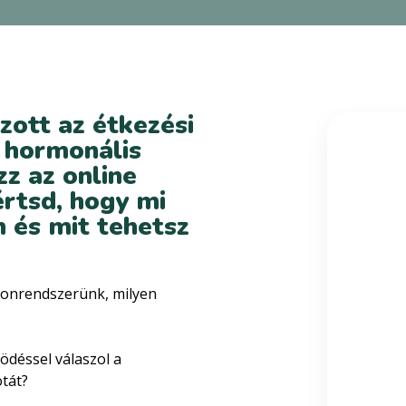
zott az étkezési
 hormonális
z az online
rtsd, hogy mi
 és mit tehetsz
onrendszerünk, milyen
ödéssel válaszol a
otát?