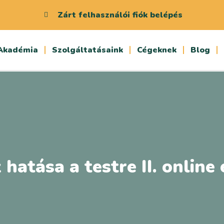
Zárt felhasználói fiók belépés
Akadémia
Szolgáltatásaink
Cégeknek
Blog
 hatása a testre II.​ online