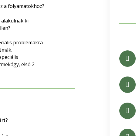
z a folyamatokhoz?
alakulnak ki
llen?
ciális problémákra
lémák,
peciális
ermekágy, első 2
ért?