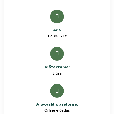
Ára
12.000,- Ft
Időtartama:
2 óra
A worskhop jellege:
Online előadás