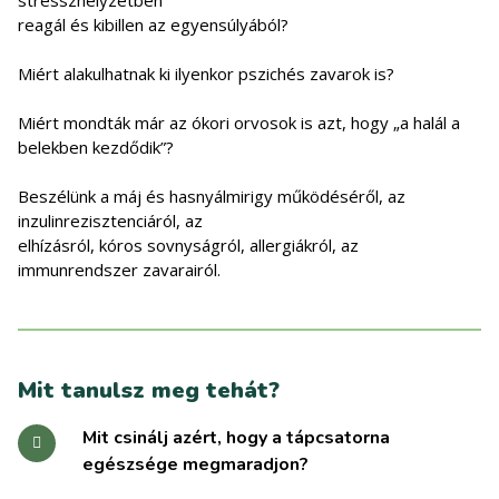
stresszhelyzetben
reagál és kibillen az egyensúlyából?
Miért alakulhatnak ki ilyenkor pszichés zavarok is?
Miért mondták már az ókori orvosok is azt, hogy „a halál a
belekben kezdődik”?
Beszélünk a máj és hasnyálmirigy működéséről, az
inzulinrezisztenciáról, az
elhízásról, kóros sovnyságról, allergiákról, az
immunrendszer zavarairól.
Mit tanulsz meg tehát?
Mit csinálj azért, hogy a tápcsatorna
egészsége megmaradjon?