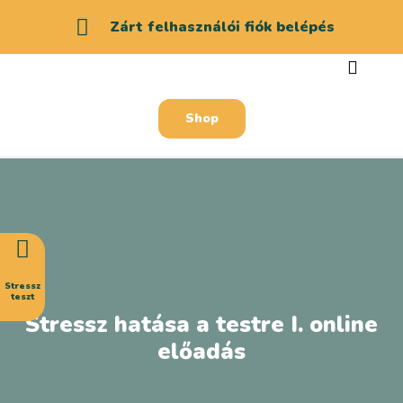
Zárt felhasználói fiók belépés
Shop
Stressz
teszt
Stressz hatása a testre I.​ online
előadás