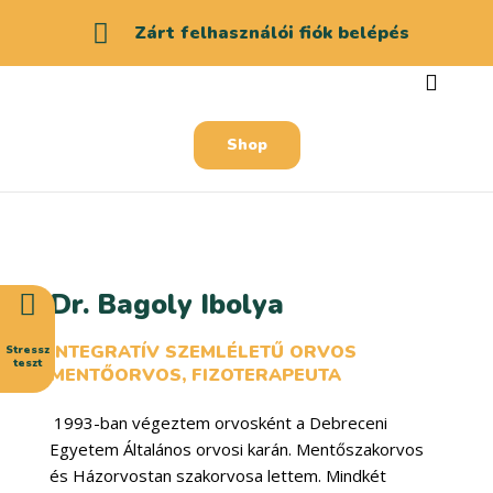
Zárt felhasználói fiók belépés
Shop
Dr. Bagoly Ibolya
INTEGRATÍV SZEMLÉLETŰ ORVOS
Stressz
teszt
MENTŐORVOS, FIZOTERAPEUTA
1993-ban végeztem orvosként a Debreceni
Egyetem Általános orvosi karán. Mentőszakorvos
és Házorvostan szakorvosa lettem. Mindkét