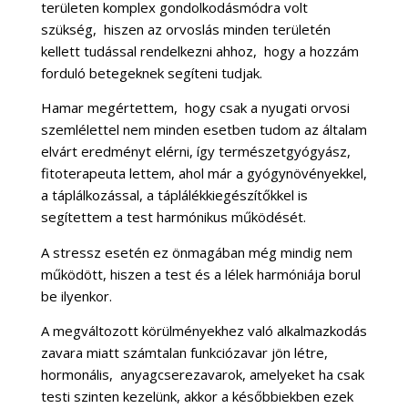
területen komplex gondolkodásmódra volt
szükség, hiszen az orvoslás minden területén
kellett tudással rendelkezni ahhoz, hogy a hozzám
forduló betegeknek segíteni tudjak.
Hamar megértettem, hogy csak a nyugati orvosi
szemlélettel nem minden esetben tudom az általam
elvárt eredményt elérni, így természetgyógyász,
fitoterapeuta lettem, ahol már a gyógynövényekkel,
a táplálkozással, a táplálékkiegészítőkkel is
segítettem a test harmónikus működését.
A stressz esetén ez önmagában még mindig nem
működött, hiszen a test és a lélek harmóniája borul
be ilyenkor.
A megváltozott körülményekhez való alkalmazkodás
zavara miatt számtalan funkciózavar jön létre,
hormonális, anyagcserezavarok, amelyeket ha csak
testi szinten kezelünk, akkor a későbbiekben ezek