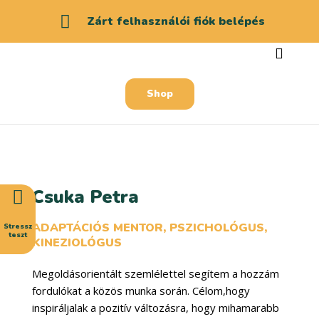
Zárt felhasználói fiók belépés
Shop
Csuka Petra
ADAPTÁCIÓS MENTOR, PSZICHOLÓGUS,
Stressz
teszt
KINEZIOLÓGUS
Megoldásorientált szemlélettel segítem a hozzám
fordulókat a közös munka során. Célom,hogy
inspiráljalak a pozitív változásra, hogy mihamarabb